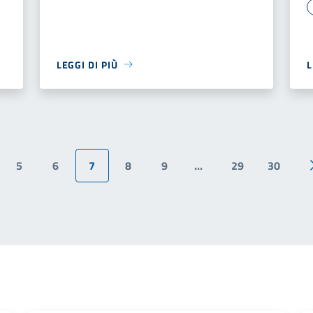
LEGGI DI PIÙ
L
5
6
7
8
9
...
29
30
ina precedente