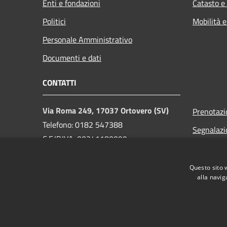
Enti e fondazioni
Catasto e
Politici
Mobilità e
Personale Amministrativo
Documenti e dati
CONTATTI
Via Roma 249, 17037 Ortovero (SV)
Prenotaz
Telefono: 0182 547388
Segnalazi
C.F/P.IVA: 00341180099
Leggi le 
PEC:
comuneortovero@pec.it
Richiesta 
Email Ufficio Protocollo
Questo sito 
alla navig
info@comuneortovero.it