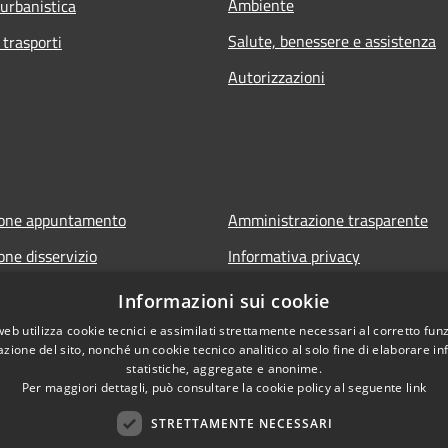
Ambiente
 urbanistica
Salute, benessere e assistenza
 trasporti
Autorizzazioni
ione appuntamento
Amministrazione trasparente
one disservizio
Informativa privacy
FAQ
Note legali
Informazioni sui cookie
di assistenza
Dichiarazione di accessibilità
web utilizza cookie tecnici e assimilati strettamente necessari al corretto fu
azione del sito, nonché un cookie tecnico analitico al solo fine di elaborare i
statistiche, aggregate e anonime.
Per maggiori dettagli, può consultare la cookie policy al seguente
link
STRETTAMENTE NECESSARI