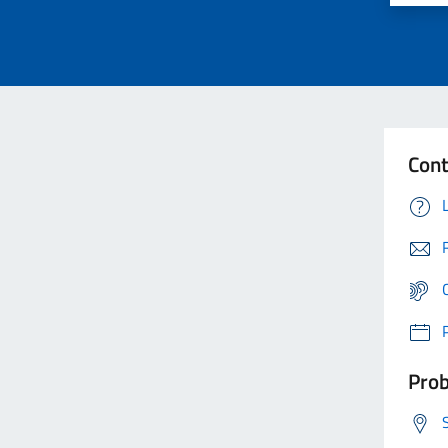
Cont
Prob