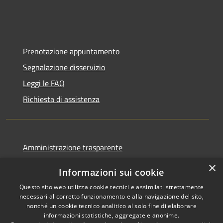
Prenotazione appuntamento
Segnalazione disservizio
Leggi le FAQ
Richiesta di assistenza
Amministrazione trasparente
Informativa privacy
×
Informazioni sui cookie
Note legali
Questo sito web utilizza cookie tecnici e assimilati strettamente
Dichiarazione di accessibilità
necessari al corretto funzionamento e alla navigazione del sito,
nonché un cookie tecnico analitico al solo fine di elaborare
informazioni statistiche, aggregate e anonime.