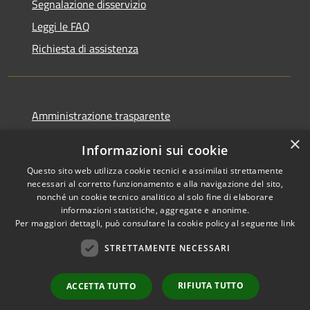
Segnalazione disservizio
Leggi le FAQ
Richiesta di assistenza
Amministrazione trasparente
Informativa privacy
×
Informazioni sui cookie
Note legali
Questo sito web utilizza cookie tecnici e assimilati strettamente
Dichiarazione di accessibilità
necessari al corretto funzionamento e alla navigazione del sito,
nonché un cookie tecnico analitico al solo fine di elaborare
informazioni statistiche, aggregate e anonime.
Per maggiori dettagli, può consultare la cookie policy al seguente
link
STRETTAMENTE NECESSARI
RSS
Copyright © 2026 • Comune di
Accessibilità
Ortovero • Powered by
Privacy
Municipium
Accesso
•
RIFIUTA TUTTO
ACCETTA TUTTO
Cookie
redazione