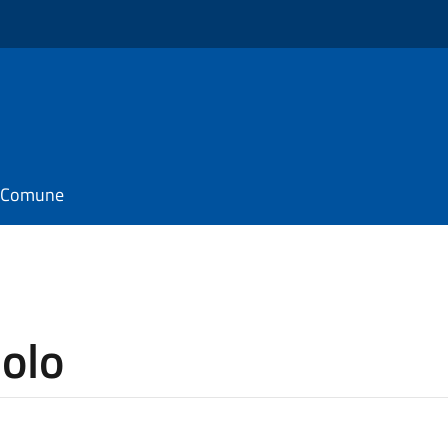
il Comune
iolo