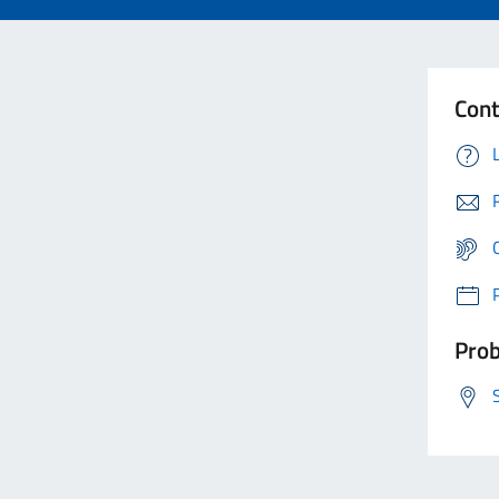
Cont
Prob