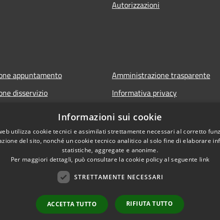
Autorizzazioni
ione appuntamento
Amministrazione trasparente
one disservizio
Informativa privacy
FAQ
Note legali
Informazioni sui cookie
di assistenza
Dichiarazione di accessibilità
web utilizza cookie tecnici e assimilati strettamente necessari al corretto fu
azione del sito, nonché un cookie tecnico analitico al solo fine di elaborare i
statistiche, aggregate e anonime.
Per maggiori dettagli, può consultare la cookie policy al seguente
link
STRETTAMENTE NECESSARI
RIFIUTA TUTTO
ACCETTA TUTTO