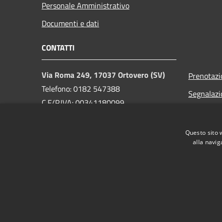
Personale Amministrativo
Documenti e dati
CONTATTI
Via Roma 249, 17037 Ortovero (SV)
Prenotaz
Telefono: 0182 547388
Segnalazi
C.F/P.IVA: 00341180099
Leggi le 
PEC:
comuneortovero@pec.it
Richiesta 
Email Ufficio Protocollo
Questo sito 
alla navig
info@comuneortovero.it