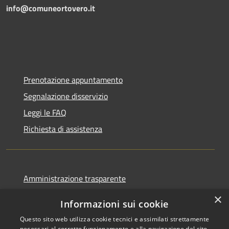
info@comuneortovero.it
Prenotazione appuntamento
Segnalazione disservizio
Leggi le FAQ
Richiesta di assistenza
Amministrazione trasparente
Informativa privacy
×
Informazioni sui cookie
Note legali
Questo sito web utilizza cookie tecnici e assimilati strettamente
Dichiarazione di accessibilità
necessari al corretto funzionamento e alla navigazione del sito,