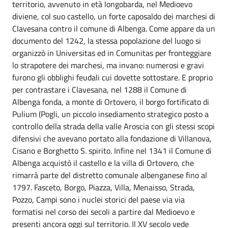
territorio, avvenuto in età longobarda, nel Medioevo
diviene, col suo castello, un forte caposaldo dei marchesi di
Clavesana contro il comune di Albenga. Come appare da un
documento del 1242, la stessa popolazione del luogo si
organizzò in Universitas ed in Comunitas per fronteggiare
lo strapotere dei marchesi, ma invano: numerosi e gravi
furono gli obblighi feudali cui dovette sottostare. E proprio
per contrastare i Clavesana, nel 1288 il Comune di
Albenga fonda, a monte di Ortovero, il borgo fortificato di
Pulium (Pogli, un piccolo insediamento strategico posto a
controllo della strada della valle Aroscia con gli stessi scopi
difensivi che avevano portato alla fondazione di Villanova,
Cisano e Borghetto S. spirito. Infine nel 1341 il Comune di
Albenga acquistò il castello e la villa di Ortovero, che
rimarrà parte del distretto comunale albenganese fino al
1797. Fasceto, Borgo, Piazza, Villa, Menaisso, Strada,
Pozzo, Campi sono i nuclei storici del paese via via
formatisi nel corso dei secoli a partire dal Medioevo e
presenti ancora oggi sul territorio. Il XV secolo vede