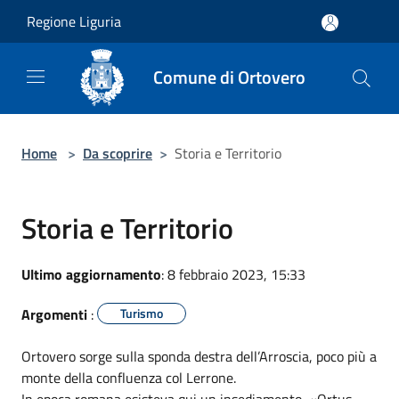
Salta al contenuto principale
Regione Liguria
Comune di Ortovero
Home
>
Da scoprire
>
Storia e Territorio
Storia e Territorio
Ultimo aggiornamento
: 8 febbraio 2023, 15:33
Argomenti
:
Turismo
Ortovero sorge sulla sponda destra dell’Arroscia, poco più a
monte della confluenza col Lerrone.
In epoca romana esisteva qui un insediamento, «Ortus