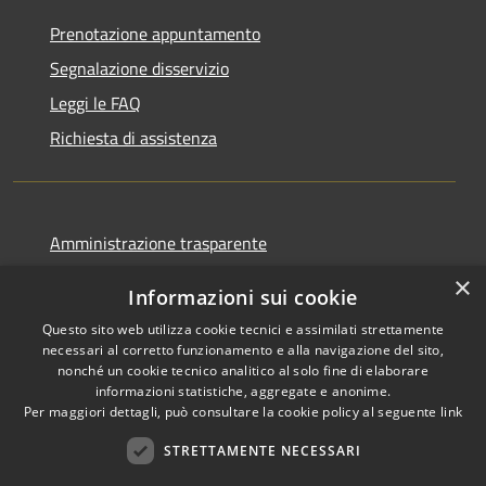
Prenotazione appuntamento
Segnalazione disservizio
Leggi le FAQ
Richiesta di assistenza
Amministrazione trasparente
Informativa privacy
×
Informazioni sui cookie
Note legali
Questo sito web utilizza cookie tecnici e assimilati strettamente
Dichiarazione di accessibilità
necessari al corretto funzionamento e alla navigazione del sito,
nonché un cookie tecnico analitico al solo fine di elaborare
informazioni statistiche, aggregate e anonime.
Per maggiori dettagli, può consultare la cookie policy al seguente
link
STRETTAMENTE NECESSARI
RSS
Copyright © 2026 • Comune di
Accessibilità
Ortovero • Powered by