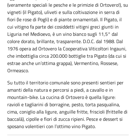
(veramente speciali le pesche e le primizie di Ortovero!), su
vigneti (il Pigato), uliveti e sulla coltivazione in serra di
fiori (le rose di Pogli) e di piante ornamentali. Il Pigato, il
cui vitigno fa parte dei cosiddetti vitigni greci giunti in
Liguria nel Medioevo, è un vino bianco sugli 11,5° dal
colore dorato, brillante, trasparente. D.O.C. dal 1988. Dal
1976 opera ad Ortovero la Cooperativa Viticoltori Ingauni,
che imbottiglia circa 200.000 bottiglie tra Pigato (da cui si
estrae anche un’ottima grappa), Vermentino, Rossese,
Ormeasco.
Su tutto il territorio comunale sono presenti sentieri per
amanti della natura e percorsi a piedi, a cavallo e in
mountain-bike. La cucina di Ortovero è quella ligure:
ravioli e tagliarini di borragine, pesto, torta pasqualina,
cima, coniglio alla ligure, anguille fritte, friscioli (frittelle di
baccalà), cipolle e fiori di zucca ripieni. Pesce e dessert si
sposano volentieri con l’ottimo vino Pigato.