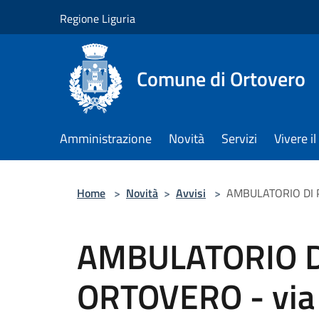
Salta al contenuto principale
Regione Liguria
Comune di Ortovero
Amministrazione
Novità
Servizi
Vivere 
Home
>
Novità
>
Avvisi
>
AMBULATORIO DI P
AMBULATORIO D
ORTOVERO - via 