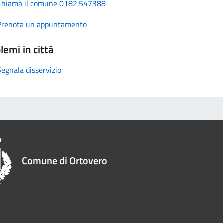
Chiama il comune 0182.547388
Prenota un appuntamento
lemi in città
Segnala disservizio
Comune di Ortovero