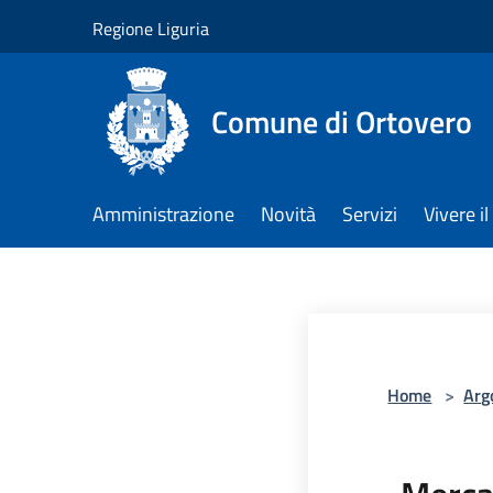
Salta al contenuto principale
Regione Liguria
Comune di Ortovero
Amministrazione
Novità
Servizi
Vivere 
Home
>
Arg