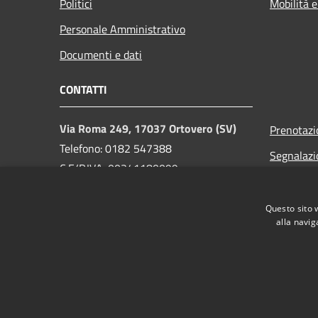
Politici
Mobilità e
Personale Amministrativo
Documenti e dati
CONTATTI
Via Roma 249, 17037 Ortovero (SV)
Prenotaz
Telefono: 0182 547388
Segnalazi
C.F/P.IVA: 00341180099
Leggi le 
PEC:
comuneortovero@pec.it
Richiesta 
Email Ufficio Protocollo
Questo sito 
alla navig
info@comuneortovero.it