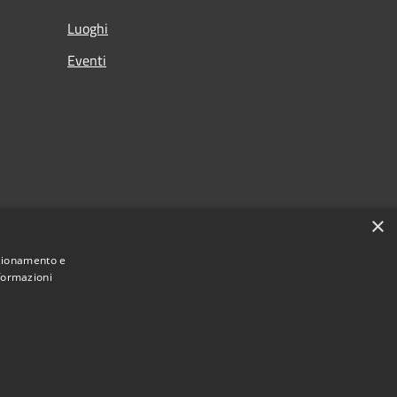
Luoghi
Eventi
×
nzionamento e
nformazioni