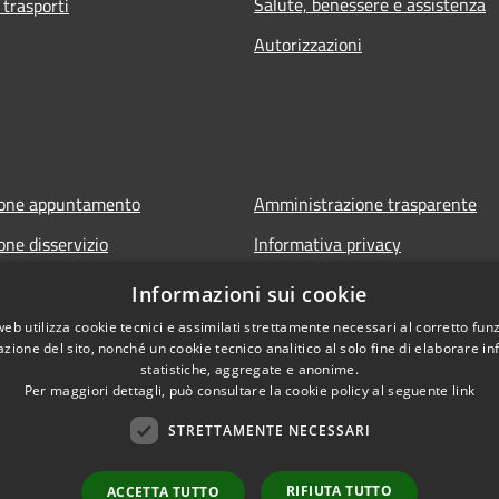
Salute, benessere e assistenza
 trasporti
Autorizzazioni
ione appuntamento
Amministrazione trasparente
one disservizio
Informativa privacy
FAQ
Note legali
Informazioni sui cookie
di assistenza
Dichiarazione di accessibilità
web utilizza cookie tecnici e assimilati strettamente necessari al corretto fu
azione del sito, nonché un cookie tecnico analitico al solo fine di elaborare i
statistiche, aggregate e anonime.
Per maggiori dettagli, può consultare la cookie policy al seguente
link
STRETTAMENTE NECESSARI
RIFIUTA TUTTO
ACCETTA TUTTO