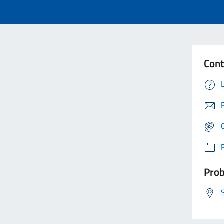
Cont
Prob