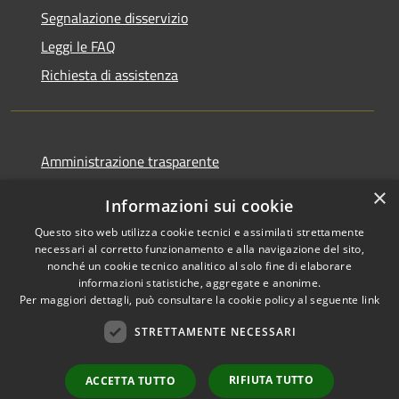
Segnalazione disservizio
Leggi le FAQ
Richiesta di assistenza
Amministrazione trasparente
Informativa privacy
×
Informazioni sui cookie
Note legali
Questo sito web utilizza cookie tecnici e assimilati strettamente
Dichiarazione di accessibilità
necessari al corretto funzionamento e alla navigazione del sito,
nonché un cookie tecnico analitico al solo fine di elaborare
informazioni statistiche, aggregate e anonime.
Per maggiori dettagli, può consultare la cookie policy al seguente
link
STRETTAMENTE NECESSARI
RSS
Copyright © 2026 • Comune di
Accessibilità
Ortovero • Powered by
Privacy
Municipium
Accesso
•
RIFIUTA TUTTO
ACCETTA TUTTO