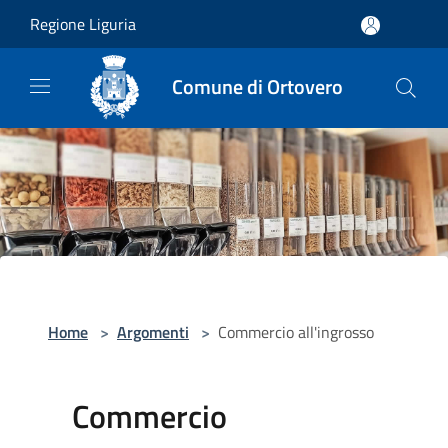
Salta al contenuto principale
Regione Liguria
Comune di Ortovero
Home
>
Argomenti
>
Commercio all'ingrosso
Commercio