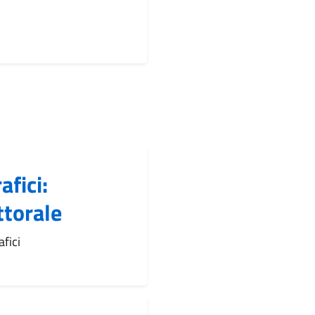
fici:
ttorale
fici