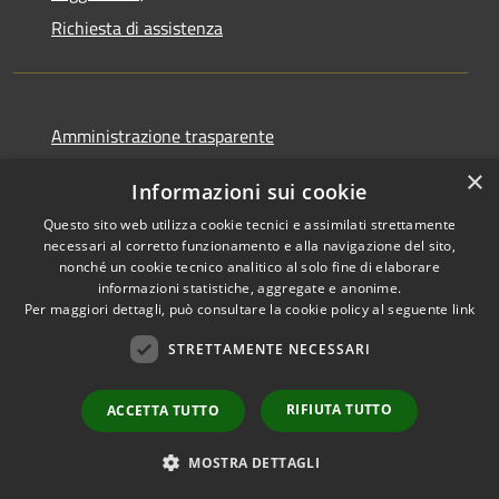
Richiesta di assistenza
Amministrazione trasparente
Informativa privacy
×
Informazioni sui cookie
Note legali
Questo sito web utilizza cookie tecnici e assimilati strettamente
Dichiarazione di accessibilità
necessari al corretto funzionamento e alla navigazione del sito,
nonché un cookie tecnico analitico al solo fine di elaborare
informazioni statistiche, aggregate e anonime.
Per maggiori dettagli, può consultare la cookie policy al seguente
link
STRETTAMENTE NECESSARI
RSS
Copyright © 2026 • Comune di
Accessibilità
Ortovero • Powered by
Privacy
Municipium
Accesso
•
RIFIUTA TUTTO
ACCETTA TUTTO
Cookie
redazione
Mappa del sito
MOSTRA DETTAGLI