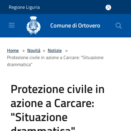
Salta al contenuto principale
Regione Liguria
Comune di Ortovero
Home
>
Novità
>
Notizie
>
Protezione civile in azione a Carcare: "Situazione
drammatica"
Protezione civile in
azione a Carcare:
"Situazione
drammatica"