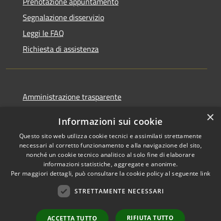
Prenotazione appuntamento
Segnalazione disservizio
Leggi le FAQ
Richiesta di assistenza
Amministrazione trasparente
Informativa privacy
×
Informazioni sui cookie
Note legali
Questo sito web utilizza cookie tecnici e assimilati strettamente
Dichiarazione di accessibilità
necessari al corretto funzionamento e alla navigazione del sito,
nonché un cookie tecnico analitico al solo fine di elaborare
informazioni statistiche, aggregate e anonime.
Per maggiori dettagli, può consultare la cookie policy al seguente
link
STRETTAMENTE NECESSARI
RSS
Copyright © 2026 • Comune di
Accessibilità
Ortovero • Powered by
Privacy
Municipium
Accesso
•
RIFIUTA TUTTO
ACCETTA TUTTO