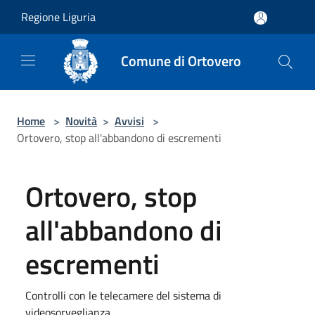
Salta al contenuto principale
Regione Liguria
Comune di Ortovero
Home
>
Novità
>
Avvisi
>
Ortovero, stop all'abbandono di escrementi
Ortovero, stop
all'abbandono di
escrementi
Controlli con le telecamere del sistema di
videosorveglianza