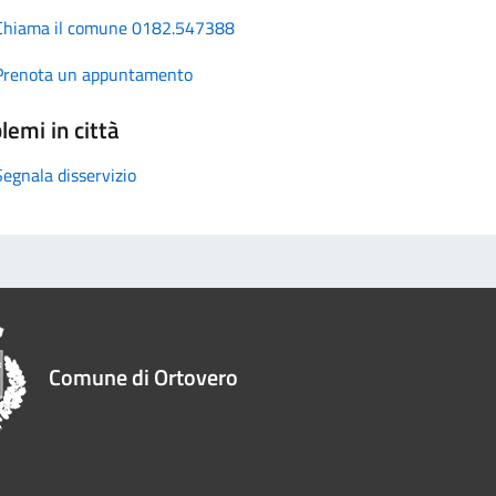
Chiama il comune 0182.547388
Prenota un appuntamento
lemi in città
Segnala disservizio
Comune di Ortovero