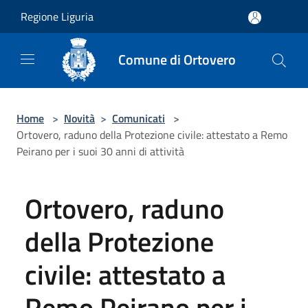
Salta al contenuto principale
Regione Liguria
Comune di Ortovero
Home
>
Novità
>
Comunicati
>
Ortovero, raduno della Protezione civile: attestato a Remo
Peirano per i suoi 30 anni di attività
Ortovero, raduno
della Protezione
civile: attestato a
Remo Peirano per i