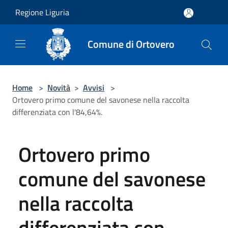
Salta al contenuto principale
Regione Liguria
Comune di Ortovero
Home
>
Novità
>
Avvisi
>
Ortovero primo comune del savonese nella raccolta
differenziata con l'84,64%.
Ortovero primo
comune del savonese
nella raccolta
differenziata con