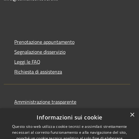
Prenotazione appuntamento
Segnalazione disservizio
Leggi le FAQ
Richiesta di assistenza
Amministrazione trasparente
Informativa privacy
×
Informazioni sui cookie
Note legali
Questo sito web utilizza cookie tecnici e assimilati strettamente
Dichiarazione di accessibilità
necessari al corretto funzionamento e alla navigazione del sito,
nonché un cookie tecnico analitico al solo fine di elaborare