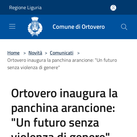
Salta al contenuto principale
Regione Liguria
Comune di Ortovero
Home
>
Novità
>
Comunicati
>
Ortovero inaugura la panchina arancione: "Un futuro
senza violenza di genere"
Ortovero inaugura la
panchina arancione:
"Un futuro senza
violenza di genere"