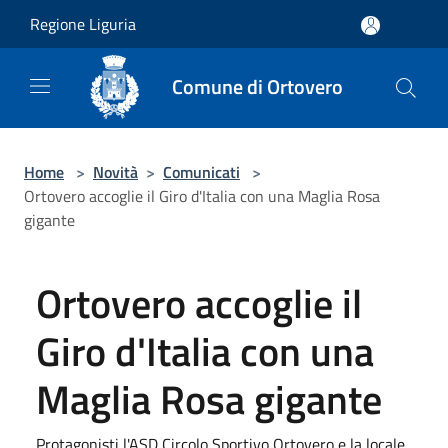
Salta al contenuto principale
Regione Liguria
Comune di Ortovero
Home
>
Novità
>
Comunicati
>
Ortovero accoglie il Giro d'Italia con una Maglia Rosa
gigante
Ortovero accoglie il
Giro d'Italia con una
Maglia Rosa gigante
Protagonisti l'ASD Circolo Sportivo Ortovero e la locale