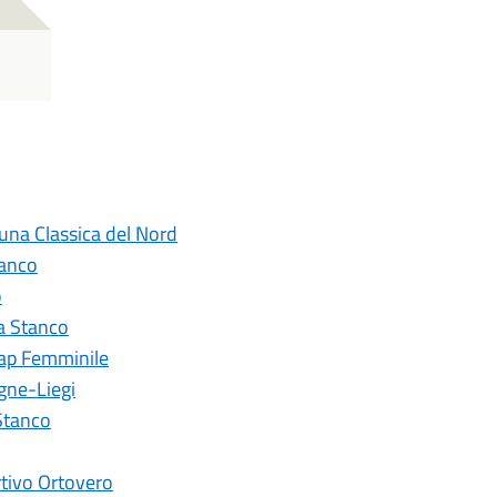
n una Classica del Nord
tanco
o
na Stanco
Trap Femminile
ogne-Liegi
Stanco
rtivo Ortovero