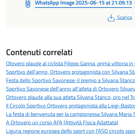
WhatsApp Image 2025-06-15 at 21.09.13
PDF
Scarica
Contenuti correlati
Otovero plaude al ciclista Filippo Ganna, prima vittoria i
Sportivo dell'anno, Ortovero protagonista con Silvana S
Festa dello Sportivo Savonese: il premio a Silvana Stanc
Sportivo Savonese dell'anno all'atleta di Ortovero Silva
Ortovero plaude alla sua atleta Silvana Stanco, oro nel 
Il Circolo Sportivo Ortovero protagonista alla Liegi-Bast
La festa di benvenuta per la campionessa Silvana Maria 
A Ortovero un corso AFA (Attività Fisica Adattata)
Liguria regione europea dello sport con l'ASD circolo spo