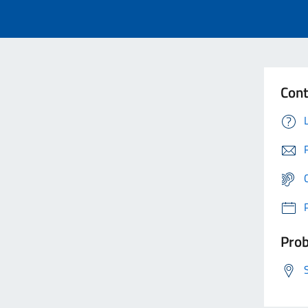
Cont
Prob