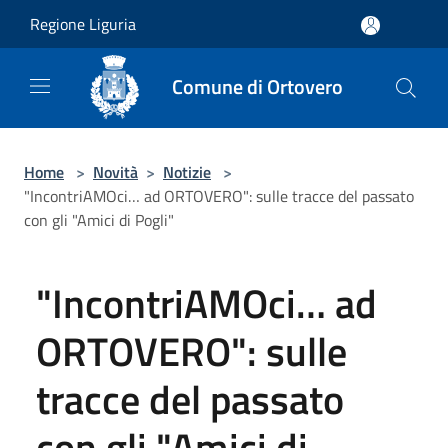
Salta al contenuto principale
Regione Liguria
Comune di Ortovero
Home
>
Novità
>
Notizie
>
"IncontriAMOci… ad ORTOVERO": sulle tracce del passato
con gli "Amici di Pogli"
"IncontriAMOci… ad
ORTOVERO": sulle
tracce del passato
con gli "Amici di