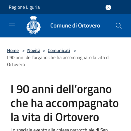
Salta al contenuto principale
Regione Liguria
Comune di Ortovero
Home
>
Novità
>
Comunicati
>
I 90 anni dell’organo che ha accompagnato la vita di
Ortovero
I 90 anni dell’organo
che ha accompagnato
la vita di Ortovero
Lo speciale evento alla chiesa parrocchiale di San