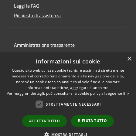
Leggi le FAQ
Richiesta di assistenza
Amministrazione trasparente
Informativa privacy
×
Informazioni sui cookie
Note legali
Questo sito web utilizza cookie tecnici e assimilati strettamente
Dichiarazione di accessibilità
necessari al corretto funzionamento e alla navigazione del sito,
nonché un cookie tecnico analitico al solo fine di elaborare
informazioni statistiche, aggregate e anonime.
Per maggiori dettagli, può consultare la cookie policy al seguente
link
RSS
Copyright © 2026 • Comune di
STRETTAMENTE NECESSARI
Accessibilità
Ortovero • Powered by
Privacy
Municipium
Accesso
•
RIFIUTA TUTTO
ACCETTA TUTTO
Cookie
redazione
Mappa del sito
MOSTRA DETTAGLI