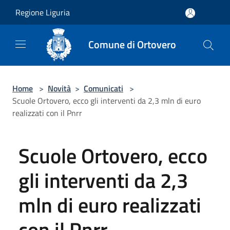
Salta al contenuto principale
Regione Liguria
Comune di Ortovero
Home
>
Novità
>
Comunicati
>
Scuole Ortovero, ecco gli interventi da 2,3 mln di euro
realizzati con il Pnrr
Scuole Ortovero, ecco
gli interventi da 2,3
mln di euro realizzati
con il Pnrr