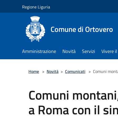
Salta al contenuto principale
Regione Liguria
Comune di Ortovero
Amministrazione
Novità
Servizi
Vivere 
Home
>
Novità
>
Comunicati
>
Comuni montan
Comuni montani,
a Roma con il si