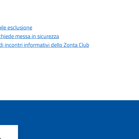
ile esclusione
o chiede messa in sicurezza
i incontri informativi dello Zonta Club