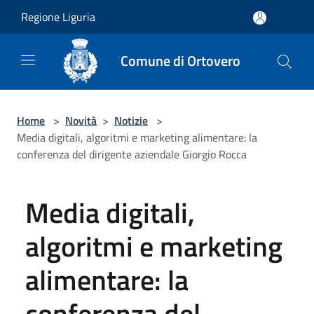
Salta al contenuto principale
Regione Liguria
Comune di Ortovero
Home
>
Novità
>
Notizie
>
Media digitali, algoritmi e marketing alimentare: la
conferenza del dirigente aziendale Giorgio Rocca
Media digitali,
algoritmi e marketing
alimentare: la
conferenza del