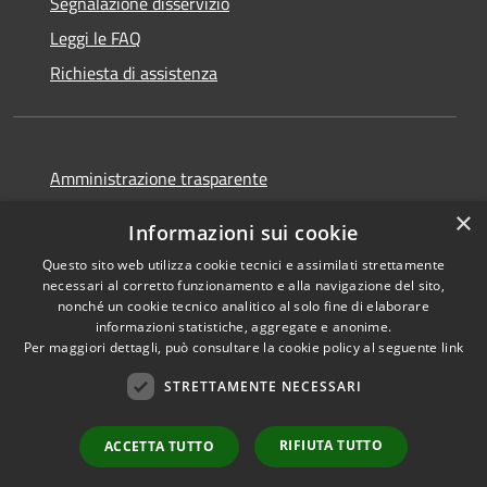
Segnalazione disservizio
Leggi le FAQ
Richiesta di assistenza
Amministrazione trasparente
Informativa privacy
×
Informazioni sui cookie
Note legali
Questo sito web utilizza cookie tecnici e assimilati strettamente
Dichiarazione di accessibilità
necessari al corretto funzionamento e alla navigazione del sito,
nonché un cookie tecnico analitico al solo fine di elaborare
informazioni statistiche, aggregate e anonime.
Per maggiori dettagli, può consultare la cookie policy al seguente
link
STRETTAMENTE NECESSARI
RSS
Copyright © 2026 • Comune di
Accessibilità
Ortovero • Powered by
Privacy
Municipium
Accesso
•
RIFIUTA TUTTO
ACCETTA TUTTO
Cookie
redazione