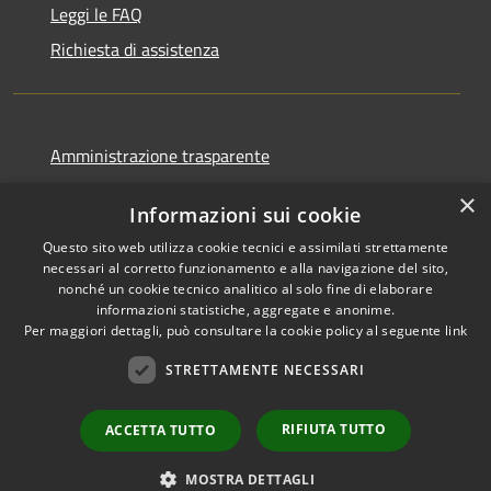
Leggi le FAQ
Richiesta di assistenza
Amministrazione trasparente
Informativa privacy
×
Informazioni sui cookie
Note legali
Questo sito web utilizza cookie tecnici e assimilati strettamente
Dichiarazione di accessibilità
necessari al corretto funzionamento e alla navigazione del sito,
nonché un cookie tecnico analitico al solo fine di elaborare
informazioni statistiche, aggregate e anonime.
Per maggiori dettagli, può consultare la cookie policy al seguente
link
RSS
Copyright © 2026 • Comune di
STRETTAMENTE NECESSARI
Accessibilità
Ortovero • Powered by
Privacy
Municipium
Accesso
•
RIFIUTA TUTTO
ACCETTA TUTTO
Cookie
redazione
Mappa del sito
MOSTRA DETTAGLI